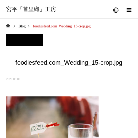
宮平「首里織」工房
Blog
foodiesfeed.com_Wedding_15-crop.jpg
foodiesfeed.com_Wedding_15-crop.jpg
2020.09.06