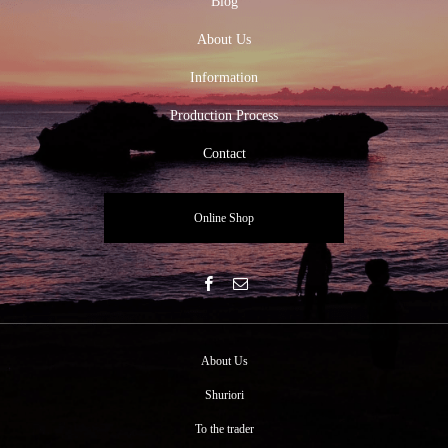
Blog
About Us
Information
Production Process
Contact
Online Shop
About Us
Shuriori
To the trader